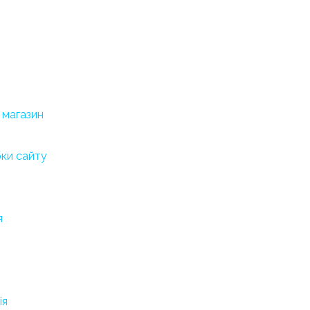
 магазин
бки сайту
я
ія