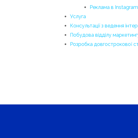
Реклама в Instagram
Услуга
Консультації з ведення інте
Побудова відділу маркетинг
Розробка довгострокової ст